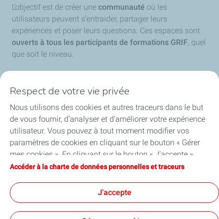
L’objectif est de créer une
communauté
où les
utilisateurs peuvent s’entraider, partager leurs
expériences et poser leurs questions. Ces espaces sont
ouverts à tous les participants de formations GRIF
, quel
que soit le niveau.
Respect de votre vie privée
Nous utilisons des cookies et autres traceurs dans le but
de vous fournir, d’analyser et d’améliorer votre expérience
utilisateur. Vous pouvez à tout moment modifier vos
paramètres de cookies en cliquant sur le bouton « Gérer
mes cookies ». En cliquant sur le bouton « J’accepte »,
vous acceptez le dépôt de l’ensemble des cookies. Dans le
Accéder à la charte de données personnelles et traceurs
cas où vous cliquez sur « Je refuse », seuls les cookies
techniques nécessaires au bon fonctionnement du site
J'accepte
seront utilisés. Pour plus d’informations, vous pouvez
consulter la page « Charte de données personnelles et