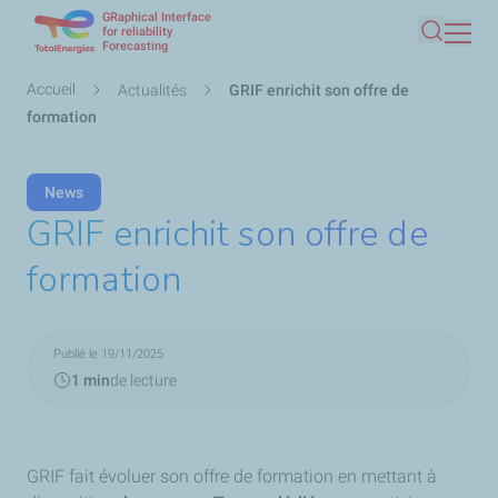
GRaphical Interface
Aller
for reliability
Forecasting
Recherc
au
contenu
Fil
Accueil
Actualités
GRIF enrichit son offre de
principal
d'Ariane
formation
News
GRIF enrichit son offre de
formation
Publié le 19/11/2025
1 min
de lecture
GRIF fait évoluer son offre de formation en mettant à