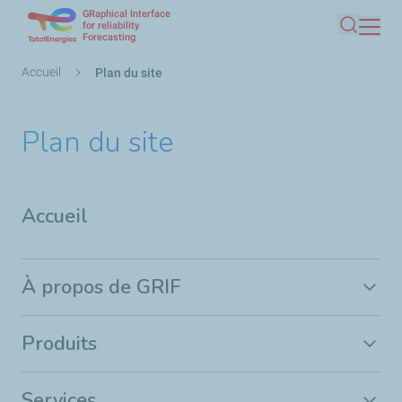
GRaphical Interface
Aller
for reliability
Forecasting
Recherc
au
contenu
Fil
Accueil
Plan du site
principal
d'Ariane
Plan du site
Accueil
À propos de GRIF
Produits
Services