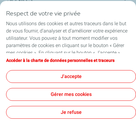
Respect de votre vie privée
Actualités
Nous utilisons des cookies et autres traceurs dans le but
de vous fournir, d’analyser et d’améliorer votre expérience
utilisateur. Vous pouvez à tout moment modifier vos
paramètres de cookies en cliquant sur le bouton « Gérer
mes cookies ». En cliquant sur le bouton « J’accepte »,
vous acceptez le dépôt de l’ensemble des cookies. Dans le
Accessibilité : partiellement conforme
Accéder à la charte de données personnelles et traceurs
Conditions générales d’utilisations (CGU)
cas où vous cliquez sur « Je refuse », seuls les cookies
Données personnelles et cookies
Plan du site
Cookies
techniques nécessaires au bon fonctionnement du site
J'accepte
seront utilisés. Pour plus d’informations, vous pouvez
TotalEnergies 2026
consulter la page « Charte de données personnelles et
Gérer mes cookies
traceurs ».
Je refuse